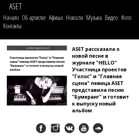
ASET
Начало
Об артистке
Афиша
Новости
Музыка
Видео
Фото
Контакты
ASET рассказала о
новой песне в
журнале "HELLO"
Участница проектов
"Голос" и "Главная
сцена" певица ASET
представила песню
"Бумеранг" и готовит
к выпуску новый
альбом