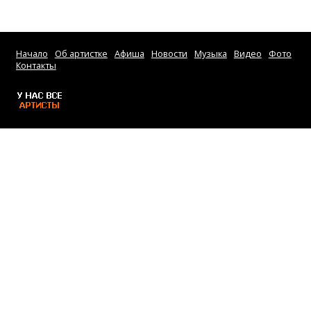
Начало
Об артистке
Афиша
Новости
Музыка
Видео
Фото
Контакты